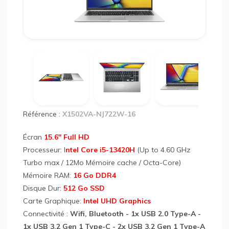
PC
Port
ASU
Vivo
15
X150
I5
13è
Référence :
X1502VA-NJ722W-16
Gén
16
Go
Écran
15.6" Full HD
512G
Processeur: I
ntel Core i5-13420H
(Up to 4.60 GHz
SSD
Turbo max / 12Mo Mémoire cache / Octa-Core)
Silve
Mémoire RAM:
16 Go DDR4
Disque Dur:
512 Go SSD
Carte Graphique:
Intel UHD Graphics
Connectivité :
Wifi, Bluetooth - 1x USB 2.0 Type-A -
1x USB 3.2 Gen 1 Type-C - 2x USB 3.2 Gen 1 Type-A