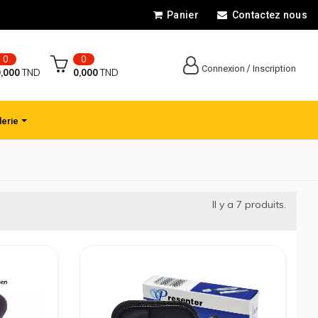
Panier
Contactez nous
0
0
/
Connexion
Inscription
,000
TND
0,000
TND
lerie
Il y a
7
produits.