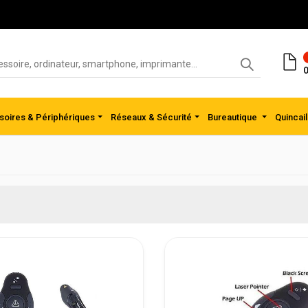
0
oires & Périphériques
Réseaux & Sécurité
Bureautique
Quincail