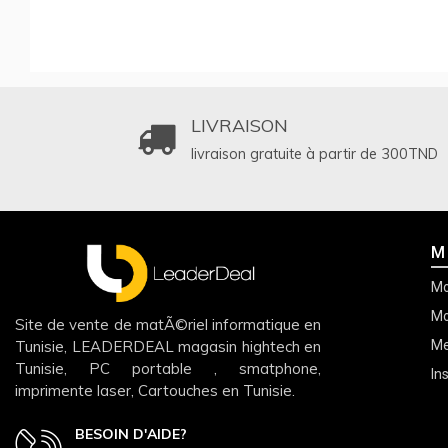
LIVRAISON
livraison gratuite à partir de 300
TND
M
Mo
Mo
Site de vente de matÃ©riel informatique en
Tunisie, LEADERDEAL magasin hightech en
Me
Tunisie, PC portable , smatphone,
In
imprimente laser, Cartouches en Tunisie.
BESOIN D'AIDE?