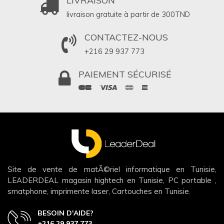
LIVRAISON
livraison gratuite à partir de 300
TND
CONTACTEZ-NOUS
+216 29 937 773
PAIEMENT SÉCURISÉ
Site de vente de matÃ©riel informatique en Tunisie,
LEADERDEAL magasin hightech en Tunisie, PC portable ,
smatphone, imprimente laser, Cartouches en Tunisie.
BESOIN D'AIDE?
+216 29 937 773