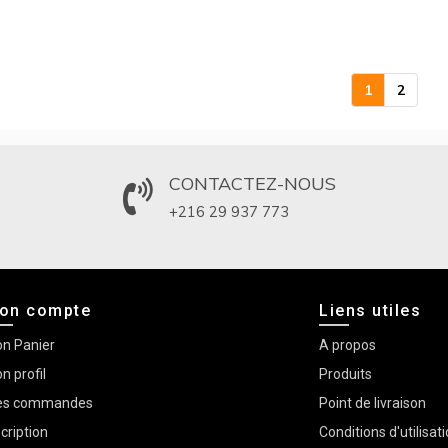
1
2
CONTACTEZ-NOUS
+216 29 937 773
on compte
Liens utiles
n Panier
A propos
n profil
Produits
s commandes
Point de livraison
scription
Conditions d'utilisat