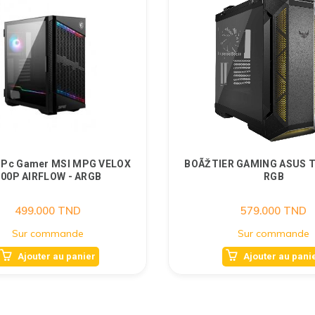
r Pc Gamer MSI MPG VELOX
BOÃŽTIER GAMING ASUS 
100P AIRFLOW - ARGB
RGB
499.000
TND
579.000
TND
Sur commande
Sur commande
Ajouter au panier
Ajouter au pani