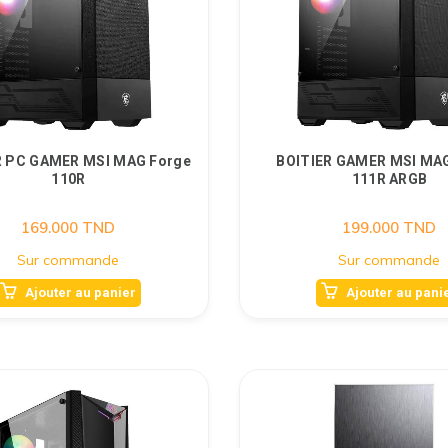
R PC GAMER MSI MAG Forge
BOITIER GAMER MSI MA
110R
111R ARGB
169.000
TND
199.000
TND
Sur commande
Sur commande
Ajouter au panier
Ajouter au pani