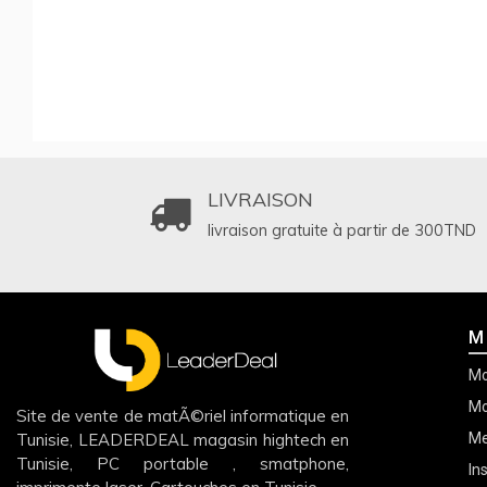
LIVRAISON
livraison gratuite à partir de 300
TND
M
Mo
Mo
Site de vente de matÃ©riel informatique en
Tunisie, LEADERDEAL magasin hightech en
Me
Tunisie, PC portable , smatphone,
In