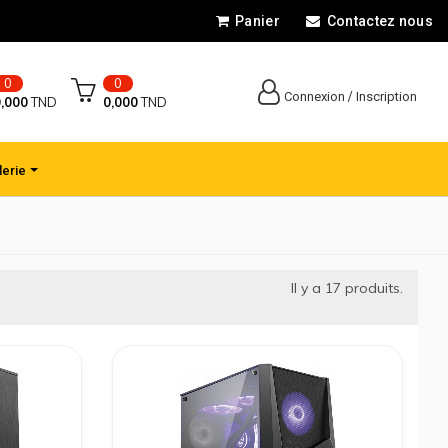
Panier
Contactez nous
0
0
/
Connexion
Inscription
,000
TND
0,000
TND
lerie
Il y a
17
produits.