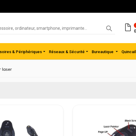
0
oires & Périphériques
Réseaux & Sécurité
Bureautique
Quincail
 laser