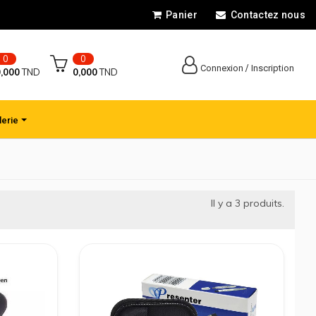
Panier
Contactez nous
0
0
/
Connexion
Inscription
,000
TND
0,000
TND
lerie
Il y a
3
produits.