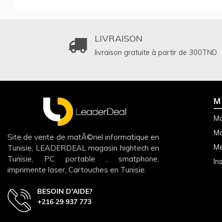
LIVRAISON
livraison gratuite à partir de 300
TND
M
Mo
Mo
Site de vente de matÃ©riel informatique en
Tunisie, LEADERDEAL magasin hightech en
Me
Tunisie, PC portable , smatphone,
In
imprimente laser, Cartouches en Tunisie.
BESOIN D'AIDE?
+216 29 937 773