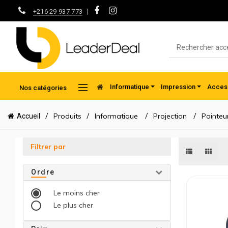
|
+216 29 937 773
Informatique
Impression
Access
Nos catégories
Produits
Informatique
Projection
Pointeur
Accueil
Filtrer par
Ordre
Le moins cher
Le plus cher