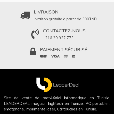
LIVRAISON
livraison gratuite à partir de 300
TND
CONTACTEZ-NOUS
+216 29 937 773
PAIEMENT SÉCURISÉ
Site de vente de matÃ©riel informatique en Tunisie,
LEADERDEAL magasin hightech en Tunisie, PC portable ,
smatphone, imprimente laser, Cartouches en Tunisie.