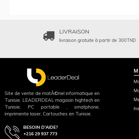
LIVRAISON
livraison gratuite à partir de 300
TND
M
Mo
Mo
Site de vente de matÃ©riel informatique en
Tunisie, LEADERDEAL magasin hightech en
Me
Tunisie, PC portable , smatphone,
In
imprimente laser, Cartouches en Tunisie.
BESOIN D'AIDE?
+216 29 937 773