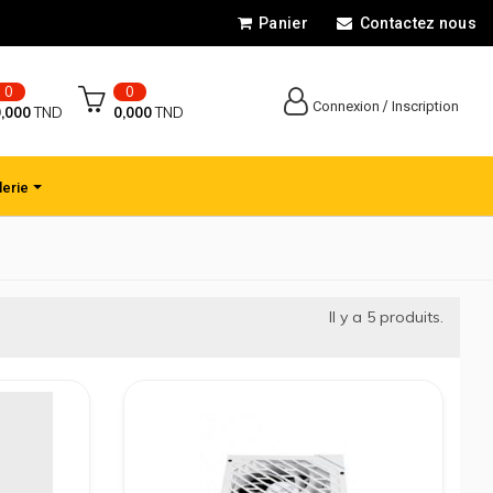
Panier
Contactez nous
0
0
/
Connexion
Inscription
,000
TND
0,000
TND
lerie
Il y a
5
produits.