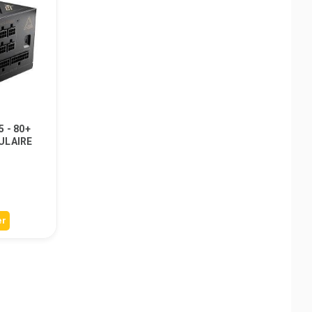
 - 80+
ULAIRE
er