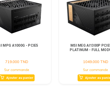
I MPG A1000G - PCIE5
MSI MEG AI1300P PCIE5
PLATINUM - FULL MOD
719.000
TND
1049.000
TND
Sur commande
Sur commande
Ajouter au panier
Ajouter au pani