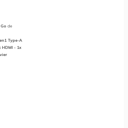
 Go
de
Gen1 Type-A
x HDMI - 1x
vier