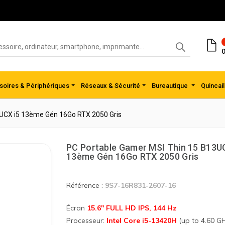
0
oires & Périphériques
Réseaux & Sécurité
Bureautique
Quincail
3UCX i5 13ème Gén 16Go RTX 2050 Gris
PC Portable Gamer MSI Thin 15 B13U
13ème Gén 16Go RTX 2050 Gris
Référence :
9S7-16R831-2607-16
Écran
15.6" FULL HD IPS, 144 Hz
Processeur:
Intel Core i5-13420H
(up to 4.60 G