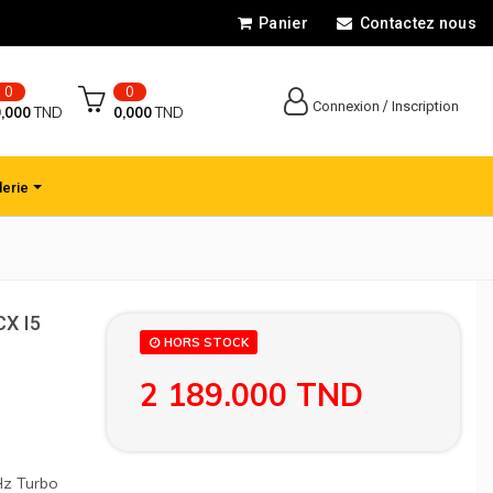
Panier
Contactez nous
0
0
/
Connexion
Inscription
,000
TND
0,000
TND
lerie
CX I5
HORS STOCK
2 189.000
TND
Hz Turbo