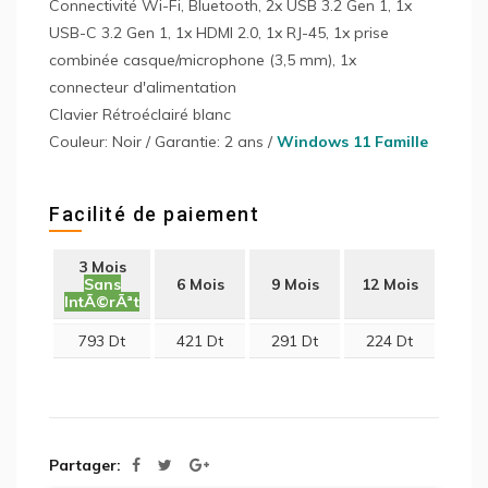
Connectivité Wi-Fi, Bluetooth, 2x USB 3.2 Gen 1, 1x
USB-C 3.2 Gen 1, 1x HDMI 2.0, 1x RJ-45, 1x prise
combinée casque/microphone (3,5 mm), 1x
connecteur d'alimentation
Clavier Rétroéclairé blanc
Couleur: Noir / Garantie: 2 ans /
Windows 11 Famille
Facilité de paiement
3 Mois
Sans
6 Mois
9 Mois
12 Mois
IntÃ©rÃªt
793 Dt
421 Dt
291 Dt
224 Dt
Partager