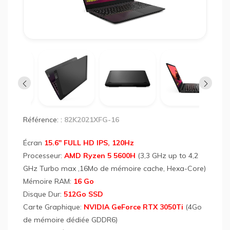
PC
Port
LEN
Idea
Gami
3
15A
AMD
RYZ
Référence: :
82K2021XFG-16
5
16Go
Écran
15.6" FULL HD IPS, 120Hz
512
Go
Processeur:
AMD Ryzen 5 5600H
(3,3 GHz up to 4,2
SSD
GHz Turbo max ,16Mo de mémoire cache, Hexa-Core)
RTX3
Mémoire RAM:
16 Go
Wind
11
Disque Dur:
512Go SSD
Noir
Carte Graphique:
NVIDIA GeForce RTX 3050Ti
(4Go
de mémoire dédiée GDDR6)