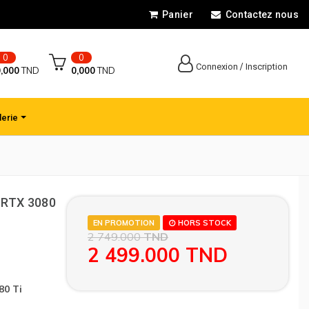
Panier
Contactez nous
0
0
/
Connexion
Inscription
,000
TND
0,000
TND
lerie
 RTX 3080
EN PROMOTION
HORS STOCK
2 749.000
TND
2 499.000
TND
80 Ti