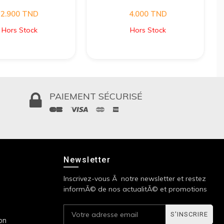
2.900
TND
4.000
TND
Hors Stock
Hors Stock
PAIEMENT SÉCURISÉ
Newsletter
Inscrivez-vous Ã notre newsletter et restez
informÃ© de nos actualitÃ© et promotions
S'INSCRIRE
ion