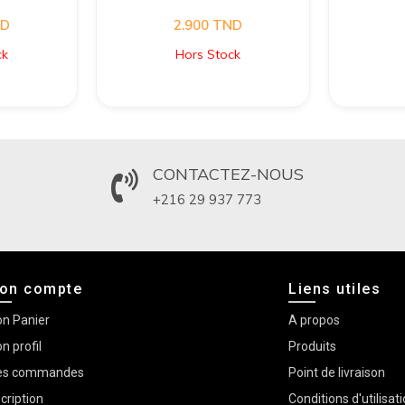
D
2.900
TND
ck
Hors Stock
CONTACTEZ-NOUS
+216 29 937 773
on compte
Liens utiles
n Panier
A propos
n profil
Produits
s commandes
Point de livraison
scription
Conditions d'utilisat