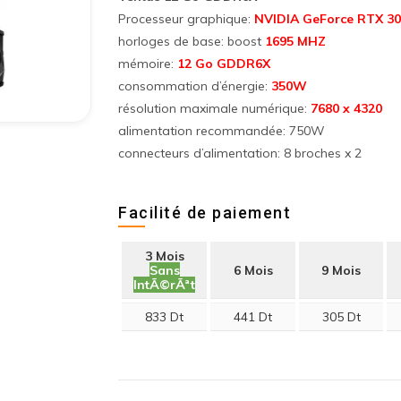
Processeur graphique:
NVIDIA GeForce RTX 30
horloges de base: boost
1695 MHZ
mémoire:
12 Go GDDR6X
consommation d’énergie:
350W
résolution maximale numérique:
7680 x 4320
alimentation recommandée: 750W
connecteurs d’alimentation: 8 broches x 2
Facilité de paiement
3 Mois
Sans
6 Mois
9 Mois
IntÃ©rÃªt
833 Dt
441 Dt
305 Dt