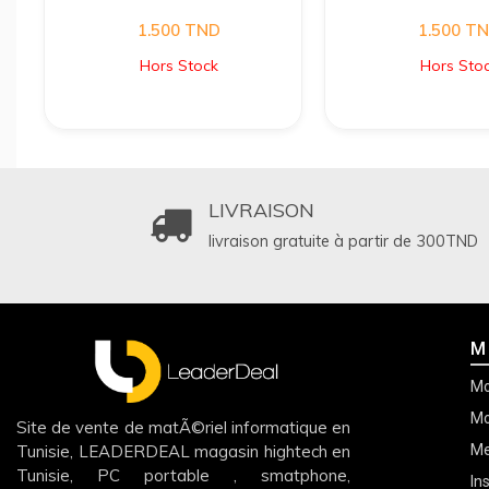
1.500
TND
1.500
TN
Hors Stock
Hors Sto
LIVRAISON
livraison gratuite à partir de 300
TND
M
Mo
Mo
Site de vente de matÃ©riel informatique en
Tunisie, LEADERDEAL magasin hightech en
Me
Tunisie, PC portable , smatphone,
In