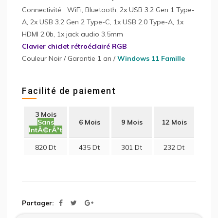
Connectivité WiFi, Bluetooth, 2x USB 3.2 Gen 1 Type-
A, 2x USB 3.2 Gen 2 Type-C, 1x USB 2.0 Type-A, 1x
HDMI 2.0b, 1x jack audio 3.5mm
Clavier chiclet rétroéclairé RGB
Couleur Noir / Garantie 1 an /
Windows 11 Famille
Facilité de paiement
3 Mois
Sans
6 Mois
9 Mois
12 Mois
IntÃ©rÃªt
820 Dt
435 Dt
301 Dt
232 Dt
Partager