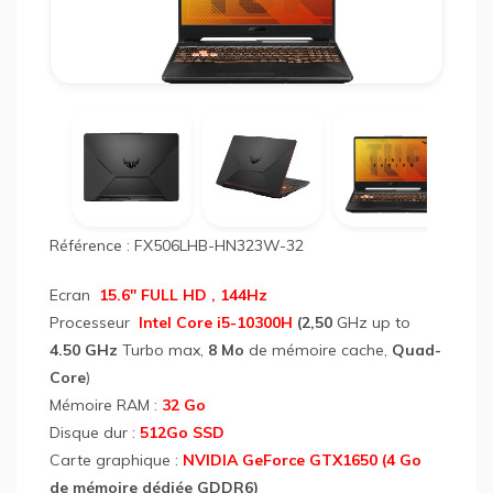
PC
Port
ASU
TUF
Gami
F15
I5
10Ã¨
Référence : FX506LHB-HN323W-32
GÃ©
32Go
512G
Ecran
15.6" FULL HD ,
144Hz
SSD
Processeur
Intel Core i5-10300H
(2,50
GHz up to
GTX1
4.50 GHz
Turbo max,
8 Mo
de mémoire cache,
Quad-
Wind
11
Core
)
Noir
Mémoire RAM :
32 Go
Disque dur :
512Go SSD
Carte graphique :
NVIDIA GeForce GTX1650 (4 Go
de mémoire dédiée GDDR6)