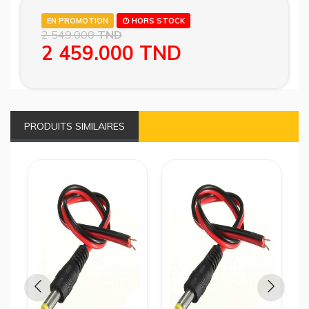
EN PROMOTION
HORS STOCK
2 549.000
TND
2 459.000
TND
PRODUITS SIMILAIRES